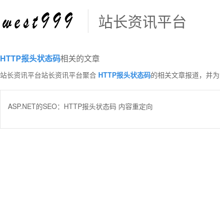
站长资讯平台
HTTP报头状态码
相关的文章
站长资讯平台站长资讯平台聚合
HTTP报头状态码
的相关文章报道，并为
ASP.NET的SEO：HTTP报头状态码 内容重定向