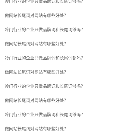
冷门行业的企业只做品牌词和长尾词够吗？
做网站长尾词对网站有哪些好处？
冷门行业的企业只做品牌词和长尾词够吗？
做网站长尾词对网站有哪些好处？
冷门行业的企业只做品牌词和长尾词够吗？
做网站长尾词对网站有哪些好处？
冷门行业的企业只做品牌词和长尾词够吗？
做网站长尾词对网站有哪些好处？
冷门行业的企业只做品牌词和长尾词够吗？
做网站长尾词对网站有哪些好处？