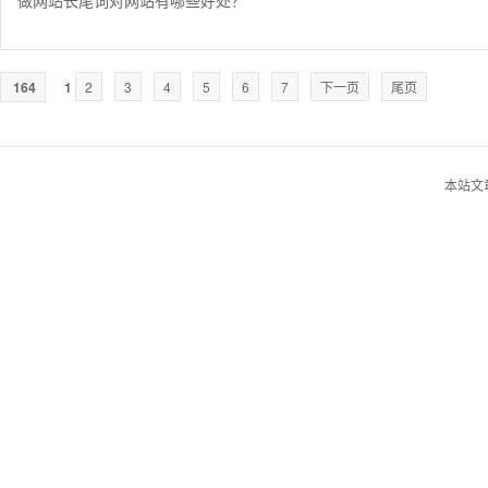
做网站长尾词对网站有哪些好处？
164
1
2
3
4
5
6
7
下一页
尾页
本站文章