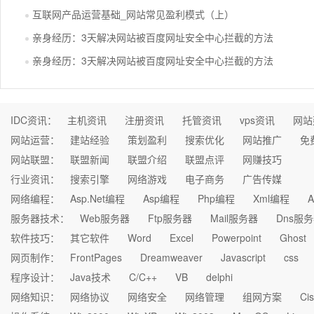
互联网产品运营基础_网站常见盈利模式（上）
亲身经历：3天解决网站被百度网址安全中心拦截的方法
亲身经历：3天解决网站被百度网址安全中心拦截的方法
IDC资讯：
主机资讯
注册资讯
托管资讯
vps资讯
网站
网站运营：
建站经验
策划盈利
搜索优化
网站推广
免
网站联盟：
联盟新闻
联盟介绍
联盟点评
网赚技巧
行业资讯：
搜索引擎
网络游戏
电子商务
广告传媒
网络编程：
Asp.Net编程
Asp编程
Php编程
Xml编程
A
服务器技术：
Web服务器
Ftp服务器
Mail服务器
Dns服
软件技巧：
其它软件
Word
Excel
Powerpoint
Ghost
网页制作：
FrontPages
Dreamweaver
Javascript
css
程序设计：
Java技术
C/C++
VB
delphi
网络知识：
网络协议
网络安全
网络管理
组网方案
Ci