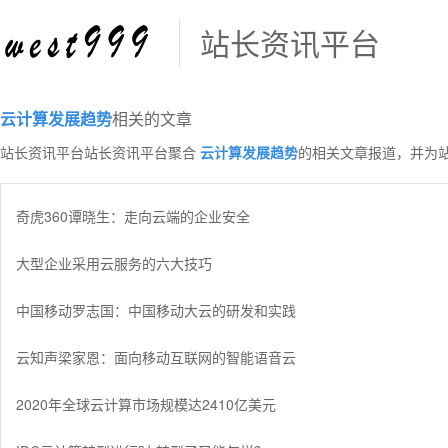
站长资讯平台
云计算发展趋势
相关的文章
站长资讯平台站长资讯平台聚合
云计算发展趋势
的相关文章报道，并为
奇虎360谭晓生：走向云端的企业安全
大型企业采用云服务的六大技巧
中国移动罗志国：中国移动大云的研发和实践
云知声梁家恩：面向移动互联网的智能语音云
2020年全球云计算市场规模达2410亿美元