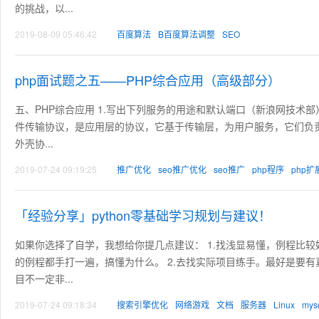
的挑战，以...
2019-08-09 05:46:42
百度算法
B百度算法调整
SEO
php面试题之五——PHP综合应用（高级部分）
五、PHP综合应用 1.写出下列服务的用途和默认端口（新浪网技术部） ftp、ssh、htt
件传输协议，是应用层的协议，它基于传输层，为用户服务，它们负责进行文件
外壳协...
2019-07-24 09:19:25
推广优化
seo推广优化
seo推广
php程序
php扩
「经验分享」python零基础学习规划与建议！
如果你选择了自学，我想给你提几点建议： 1.找浅显易懂，例程比
的例程都手打一遍，搞懂为什么。 2.去找实际项目练手。最好是要
目不一定非...
2019-07-24 09:18:34
搜索引擎优化
网络游戏
文档
服务器
Linux
mys