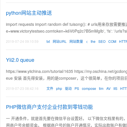
python网站主动推送
import requests import random def tuisong(): # urls用来存
e=www.victorytestseo.comtoken=k6V0Pq2c7BSmMgIb', 'fs': '/urls?si
2019-07-24 09:10:59
txt
网站URL
网站数量
<
the
SEO
COM
HTT
Yii2.0 queue
https://www.yiichina.com/tutorial/1635 https://my.oschina.net/gcdon
eue 安装 首先得安装，用的是composer，这个很简单，在你的项目目录下面 composer 
2019-07-23 08:42:16
文件
php
驱动
PS
compose
tim
AV
IIS
HTT
PHP微信商户支付企业付款到零钱功能
一 开通条件，就是首先要在微信平台设置好。 以下微信文档里有的
用商户号余额资金。 根据商户号的账户开通情况，实际出款账户有做