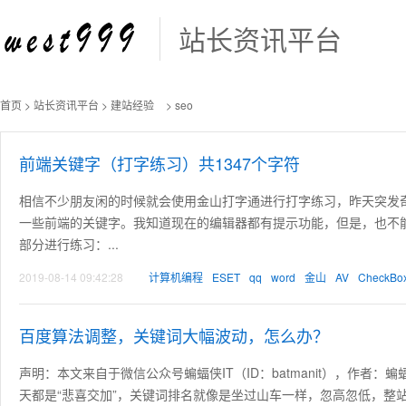
站长资讯平台
首页
>
站长资讯平台
>
建站经验
> seo
前端关键字（打字练习）共1347个字符
相信不少朋友闲的时候就会使用金山打字通进行打字练习，昨天突发
一些前端的关键字。我知道现在的编辑器都有提示功能，但是，也不能
部分进行练习：...
2019-08-14 09:42:28
计算机编程
ESET
qq
word
金山
AV
CheckBo
百度算法调整，关键词大幅波动，怎么办？
声明：本文来自于微信公众号蝙蝠侠IT（ID：batmanit），作者：
天都是“悲喜交加”，关键词排名就像是坐过山车一样，忽高忽低，整