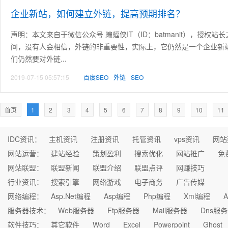
企业新站，如何建立外链，提高预期排名？
声明：本文来自于微信公众号 蝙蝠侠IT（ID：batmanit），授
间，没有人会相信，外链的非重要性，实际上，它仍然是一个企业新
们仍然要对外链...
2019-07-15 05:57:15
百度SEO
外链
SEO
首页
1
2
3
4
5
6
7
8
9
10
11
IDC资讯：
主机资讯
注册资讯
托管资讯
vps资讯
网站
网站运营：
建站经验
策划盈利
搜索优化
网站推广
免
网站联盟：
联盟新闻
联盟介绍
联盟点评
网赚技巧
行业资讯：
搜索引擎
网络游戏
电子商务
广告传媒
网络编程：
Asp.Net编程
Asp编程
Php编程
Xml编程
A
服务器技术：
Web服务器
Ftp服务器
Mail服务器
Dns服
软件技巧：
其它软件
Word
Excel
Powerpoint
Ghost