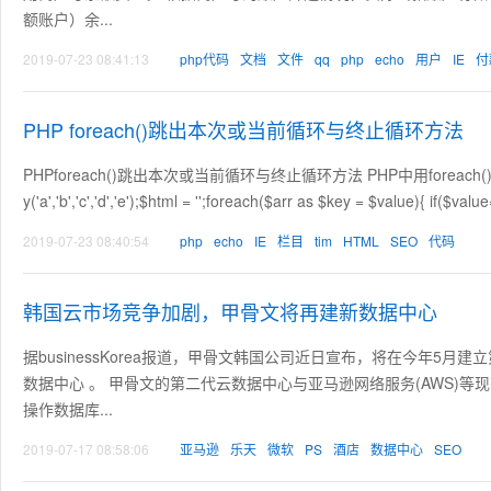
额账户）余...
2019-07-23 08:41:13
php代码
文档
文件
qq
php
echo
用户
IE
付
PHP foreach()跳出本次或当前循环与终止循环方法
PHPforeach()跳出本次或当前循环与终止循环方法 PHP中用foreac
y('a','b','c','d','e');$html = '';foreach($arr as $key = $value){ if($
2019-07-23 08:40:54
php
echo
IE
栏目
tim
HTML
SEO
代码
韩国云市场竞争加剧，甲骨文将再建新数据中心
据businessKorea报道，甲骨文韩国公司近日宣布，将在今年5月建立
数据中心 。 甲骨文的第二代云数据中心与亚马逊网络服务(AWS)
操作数据库...
2019-07-17 08:58:06
亚马逊
乐天
微软
PS
酒店
数据中心
SEO